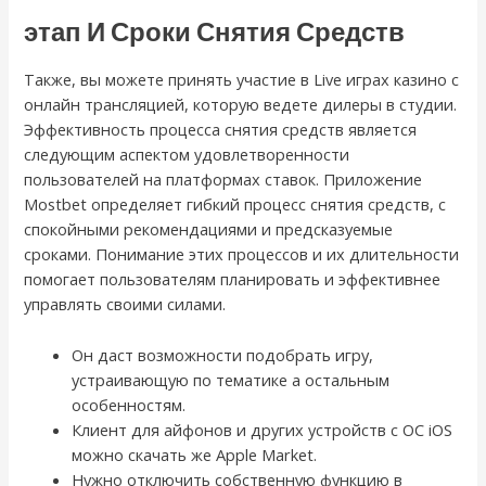
этап И Сроки Снятия Средств
Также, вы можете принять участие в Live играх казино с
онлайн трансляцией, которую ведете дилеры в студии.
Эффективность процесса снятия средств является
следующим аспектом удовлетворенности
пользователей на платформах ставок. Приложение
Mostbet определяет гибкий процесс снятия средств, с
спокойными рекомендациями и предсказуемые
сроками. Понимание этих процессов и их длительности
помогает пользователям планировать и эффективнее
управлять своими силами.
Он даст возможности подобрать игру,
устраивающую по тематике а остальным
особенностям.
Клиент для айфонов и других устройств с ОС iOS
можно скачать же Apple Market.
Нужно отключить собственную функцию в