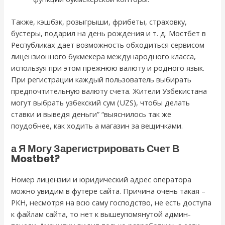
Также, кэшбэк, розыгрыши, фрибеты, страховку,
бустеры, подарил на день рождения и т. д. Мостбет в
Республиках дает возможность обходиться сервисом
лицензионного букмекера международного класса,
используя при этом прежнюю валюту и родного язык.
При регистрации каждый пользователь выбирать
предпочтительную валюту счета. Жители Узбекистана
могут выбрать узбекский сум (UZS), чтобы делать
ставки и выведя деньги” “выяснилось так же
поудобнее, как ходить а магазин за вещичками.
а Я Могу Зарегистрировать Счет В
Mostbet?
Номер лицензии и юридический адрес оператора
можно увидим в футере сайта. Причина очень такая –
РКН, несмотря на всю саму господство, не есть доступа
к файлам сайта, то нет к вышеупомянутой админ-