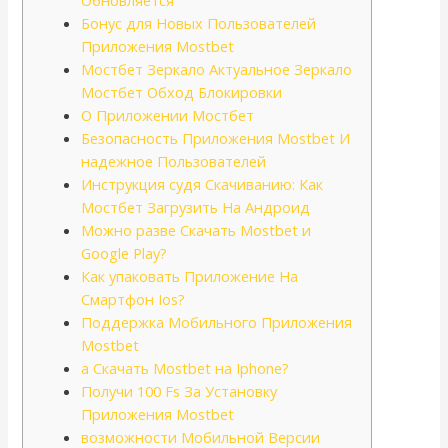
Обновляется
Бонус для Новых Пользователей
Приложения Mostbet
Мостбет Зеркало Актуальное Зеркало
Мостбет Обход Блокировки
О Приложении Мостбет
Безопасность Приложения Mostbet И
надежное Пользователей
Инструкция судя Скачиванию: Как
Мостбет Загрузить На Андроид
Можно разве Скачать Mostbet и
Google Play?
Как упаковать Приложение На
Смартфон Ios?
Поддержка Мобильного Приложения
Mostbet
а Скачать Mostbet на Iphone?
Получи 100 Fs За Установку
Приложения Mostbet
возможности Мобильной Версии