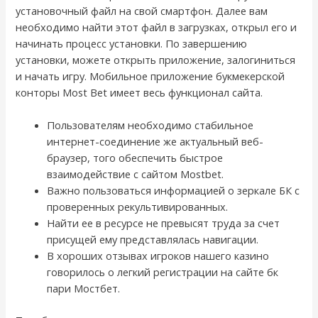
установочный файл на свой смартфон. Далее вам
необходимо найти этот файл в загрузках, открыл его и
начинать процесс установки. По завершению
установки, можете открыть приложение, залогиниться
и начать игру. Мобильное приложение букмекерской
конторы Most Bet имеет весь функционал сайта.
Пользователям необходимо стабильное
интернет-соединение же актуальный веб-
браузер, того обеспечить быстрое
взаимодействие с сайтом Mostbet.
Важно пользоваться информацией о зеркале БК с
проверенных рекультивированных.
Найти ее в ресурсе не превысят труда за счет
присущей ему представлялась навигации.
В хороших отзывах игроков нашего казино
говорилось о легкий регистрации на сайте бк
пари Мостбет.