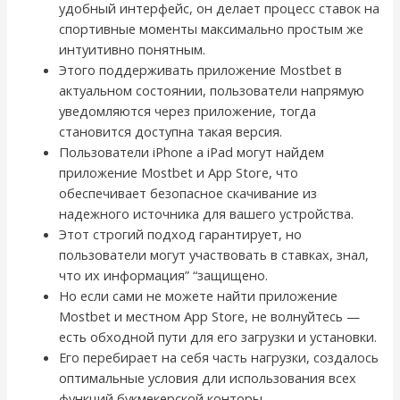
удобный интерфейс, он делает процесс ставок на
спортивные моменты максимально простым же
интуитивно понятным.
Этого поддерживать приложение Mostbet в
актуальном состоянии, пользователи напрямую
уведомляются через приложение, тогда
становится доступна такая версия.
Пользователи iPhone а iPad могут найдем
приложение Mostbet и App Store, что
обеспечивает безопасное скачивание из
надежного источника для вашего устройства.
Этот строгий подход гарантирует, но
пользователи могут участвовать в ставках, знал,
что их информация” “защищено.
Но если сами не можете найти приложение
Mostbet и местном App Store, не волнуйтесь —
есть обходной пути для его загрузки и установки.
Его перебирает на себя часть нагрузки, создалось
оптимальные условия дли использования всех
функций букмекерской конторы.