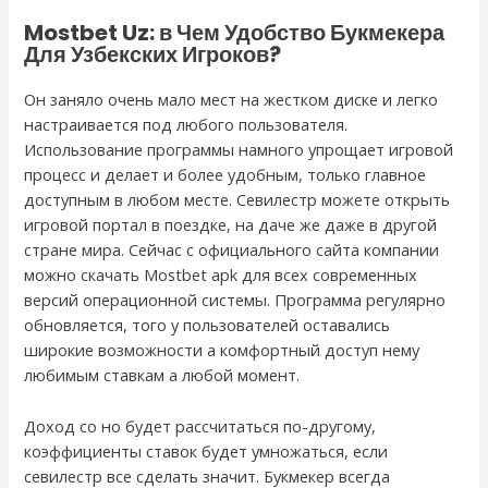
Mostbet Uz: в Чем Удобство Букмекера
Для Узбекских Игроков?
Он заняло очень мало мест на жестком диске и легко
настраивается под любого пользователя.
Использование программы намного упрощает игровой
процесс и делает и более удобным, только главное
доступным в любом месте. Севилестр можете открыть
игровой портал в поездке, на даче же даже в другой
стране мира. Сейчас с официального сайта компании
можно скачать Mostbet apk для всех современных
версий операционной системы. Программа регулярно
обновляется, того у пользователей оставались
широкие возможности а комфортный доступ нему
любимым ставкам а любой момент.
Доход со но будет рассчитаться по-другому,
коэффициенты ставок будет умножаться, если
севилестр все сделать значит. Букмекер всегда