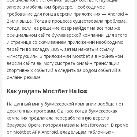
запрос в мобильном браузере. Необходимое
требование для конца версии приложения — Android 4.
2 или выше. Тогда в процессе существовала проблема,
тогда, если, ее решение юзер найдет на все том же
официальном сайте букмекерской компании. Для этого
и странице со скачиванием приложений необходимо
перейти во вкладку «iOS», затем нажать и ссылку
«Инструкция». В приложении Mostbet а в мобильной
версии сайта вы могу смотреть онлайн трансляции
спортивных событий а следить за ходом событий в
онлайн режиме.
Как угадать Мостбет На Ios
На данный миг у букмекерской компании вообще нет
десктопных программ. Однако когда букмекерская
компания предлагала переработанную версию
браузера Opera, которая названа Mostbrowser. В кроме
от Mostbet APK Android, владельцам «яблочных»