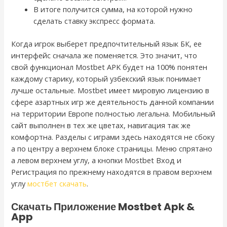
В итоге получится сумма, на которой нужно
сделать ставку экспресс формата.
Когда игрок выберет предпочтительный язык БК, ее
интерфейс сначала же поменяется. Это значит, что
свой функционал Mostbet APK будет на 100% понятен
каждому старику, который узбекский язык понимает
лучше остальные. Mostbet имеет мировую лицензию в
сфере азартных игр же деятельность данной компании
на территории Европе полностью легальна. Мобильный
сайт выполнен в тех же цветах, навигация так же
комфортна. Разделы с играми здесь находятся не сбоку
а по центру а верхнем блоке страницы. Меню спрятано
а левом верхнем углу, а кнопки Mostbet Вход и
Регистрация по прежнему находятся в правом верхнем
углу
мостбет скачать
.
Скачать Приложение Mostbet Apk &
App