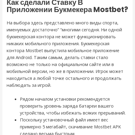
Как сделали Ставку В
Приложении Букмекера Mostbet?
На выбора здесь представлено много виды спорта,
именуемых достаточно” “многими сегодня. Ни одной
букмекерская контора не может функционировать
никаких мобильного приложения. Букмекерская
контора Mostbet выпустила мобильное приложение
для Android. Таким самым, делать ставки стало
возможно не только на официальном сайте или в
мобильной версии, но же в приложении. Игрок может
находиться а любой точке остального и продолжать
наблюдать за игрой.
Рядом началом установки рекомендуется
проверить уровень заряда батареи вашего
устройства, чтобы избежать всяких прерываний.
Поскольку установочный файл имеет вес
примерно 5 мегабайт, скачивание Mostbet APK
сделано весьма быстрым.