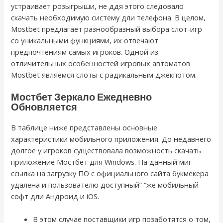
устраивает розыгрыши, не ддя этого следовало
скачать необходимую систему дли телефона. В целом,
Mostbet предлагает разнообразный выбора слот-игр
со уникальными функциями, их отвечают
предпочтениям самых игроков. Одной из
отличительных особенностей игровых автоматов
Mostbet являемся слоты с радикальным джекпотом.
Мостбет Зеркало Ежедневно
Обновляется
В таблице ниже представлены основные
характеристики мобильного приложения. До недавнего
долгое у игроков существовала возможность скачать
приложение Мостбет для Windows. На данный миг
ссылка на загрузку ПО с официального сайта букмекера
удалена и пользователю доступный” “же мобильный
софт дли Андроид и iOS.
В этом случае поставщики игр позаботятся о том,